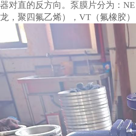
器对直的反方向。泵膜片分为：NE
龙，聚四氟乙烯），VT（氟橡胶