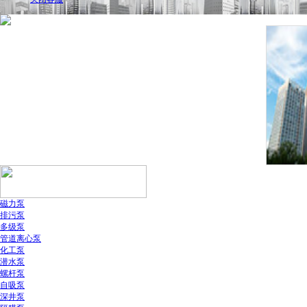
磁力泵
排污泵
多级泵
管道离心泵
化工泵
潜水泵
螺杆泵
自吸泵
深井泵