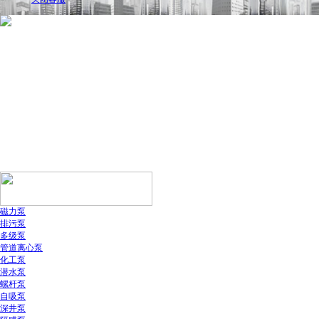
磁力泵
排污泵
多级泵
管道离心泵
化工泵
潜水泵
螺杆泵
自吸泵
深井泵