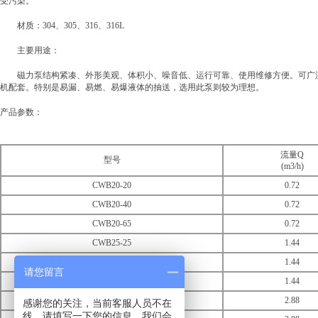
受污染。
材质：304、305、316、316L
主要用途：
磁力泵结构紧凑、外形美观、体积小、噪音低、运行可靠、使用维修方便。可广泛
机配套。特别是易漏、易燃、易爆液体的抽送，选用此泵则较为理想。
产品参数：
流量Q
型号
(m3/h)
CWB20-20
0.72
CWB20-40
0.72
CWB20-65
0.72
CWB25-25
1.44
CWB25-40
1.44
请您留言
CWB25-75
1.44
CWB32-30
2.88
感谢您的关注，当前客服人员不在
线，请填写一下您的信息，我们会