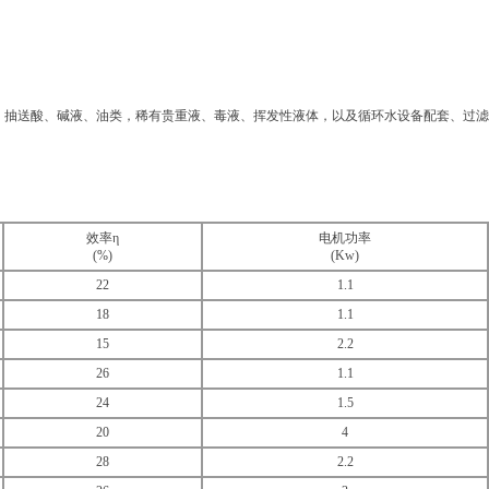
抽送酸、碱液、油类，稀有贵重液、毒液、挥发性液体，以及循环水设备配套、过滤
效率η
电机功率
(%)
(Kw)
22
1.1
18
1.1
15
2.2
26
1.1
24
1.5
20
4
28
2.2