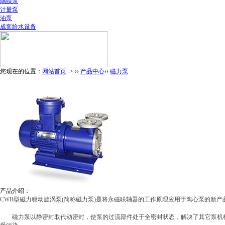
隔膜泵
计量泵
油泵
成套给水设备
您现在的位置：
网站首页
-> ››
产品中心
››
磁力泵
产品介绍：
CWB型磁力驱动旋涡泵(简称磁力泵)是将永磁联轴器的工作原理应用于离心泵的新
磁力泵以静密封取代动密封，使泵的过流部件处于全密封状态，解决了其它泵机械