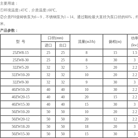
主要用途：
①环境温度≤45℃，介质温度≤60℃。
②介质PH值铸铁泵为6～9，不锈钢泵为1～14。通过颗粒最大直径为泵口径的60%，
米。
产品参数：
口径(mm)
功
型 号
流量(m3/h)
扬程(m)
(kw
进口
出口
25ZW8-15
25
25
8
15
1.5
25ZW8-30
25
25
8
30
3
32ZW5-20
32
32
5
20
2.2
32ZW10-20
32
32
10
20
2.2
32ZW9-30
32
32
9
30
3
40ZW10-20
40
40
10
30
2.2
40ZW20-15
40
40
20
15
2.2
40ZW15-30
40
40
15
30
3
50ZW10-20
50
50
10
20
2.2
50ZW20-12
50
50
20
12
2.2
50ZW18-20
50
50
18
20
3
50ZW15-30
50
50
15
30
3