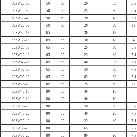
50ZW20-35
50
50
20
35
5.5
50ZW25-30
50
50
25
30
5.5
50ZW20-40
50
50
20
40
7.5
50ZW20-50
50
50
20
50
11
65ZW30-18
65
65
30
18
4
65ZW30-18
65
65
30
18
4
65ZW25-30
65
65
25
30
5.5
65ZW25-40
65
65
25
40
7.5
65ZW40-25
65
65
40
25
7.5
65ZW50-30
65
65
50
30
7.5
65ZW65-25
65
65
65
25
7.5
65ZW25-50
65
65
25
50
11
80ZW40-16
80
65
40
16
4
80ZW40-16
80
65
40
16
4
80ZW50-20
80
65
50
20
5.5
80ZW40-25
80
65
40
25
7.5
80ZW25-40
80
65
25
40
7.5
80ZW65-25
80
65
65
25
7.5
80ZW80-20
80
65
80
20
7.5