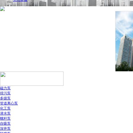
磁力泵
排污泵
多级泵
管道离心泵
化工泵
潜水泵
螺杆泵
自吸泵
深井泵