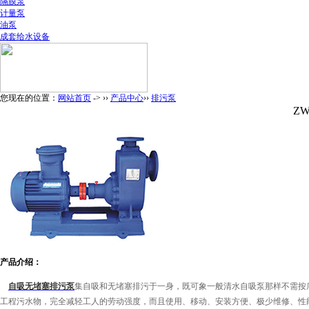
隔膜泵
计量泵
油泵
成套给水设备
您现在的位置：
网站首页
-> ››
产品中心
››
排污泵
Z
产品介绍：
自吸无堵塞排污泵
集自吸和无堵塞排污于一身，既可象一般清水
自吸泵
那样不需按
工程污水物，完全减轻工人的劳动强度，而且使用、移动、安装方便、极少维修、性