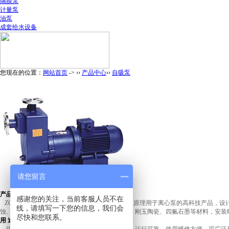
隔膜泵
计量泵
油泵
成套给水设备
您现在的位置：
网站首页
-> ››
产品中心
››
自吸泵
请您留言
产品介绍：
感谢您的关注，当前客服人员不在
ZCQ型
自吸式磁力驱动泵
是将永磁联轴器的工作原理用于离心泵的高科技产品，设
线，请填写一下您的信息，我们会
蚀、无泄漏的新泵型。该泵过流部件采用不锈钢、刚玉陶瓷、四氟石墨等材料，安装
尽快和您联系。
用 途：