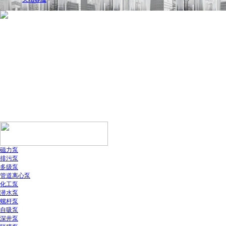
磁力泵
排污泵
多级泵
管道离心泵
化工泵
潜水泵
螺杆泵
自吸泵
深井泵