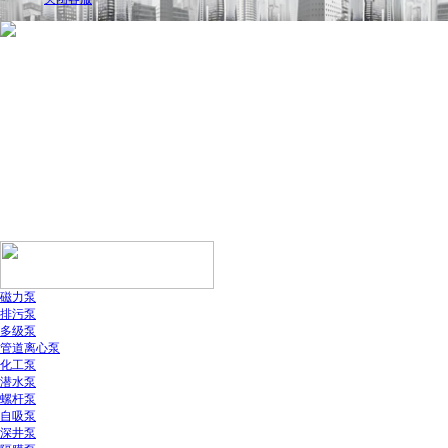
磁力泵
排污泵
多级泵
管道离心泵
化工泵
潜水泵
螺杆泵
自吸泵
深井泵