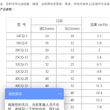
金、染料等单位抽送酸、碱液、油类稀有贵重液、毒液、挥发性液体,以及循环水设备
产品参数：
口径
型 号
流量 (m3/h)
进口(mm)
出口(mm)
14CQ-5
14
10
1.2
16CQ-8
16
12
1.8
20CQ-12
20
12
3
25CQ-15
25
20
5.4
32CQ-15
32
25
6.5
32CQ-25
32
25
4.8
40CQ-20
40
32
10
40CQ-32
40
32
11.5
50CQ-25
50
40
14.4
请您留言
50CQ-32
50
40
13.2
感谢您的关注，当前客服人员不在
50CQ-50
50
32
7.8
线，请填写一下您的信息，我们会