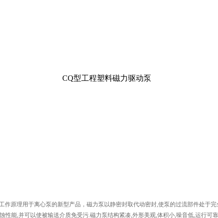
CQ型工程塑料磁力驱动泵
的工作原理用于离心泵的新型产品，磁力泵以静密封取代动密封,使泵的过流部件处于
性能,并可以使被输送介质免受污.磁力泵结构紧凑,外形美观,体积小,噪音低,运行