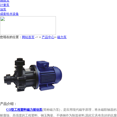
隔膜泵
计量泵
油泵
成套给水设备
您现在的位置：
网站首页
-> ››
产品中心
››
磁力泵
产品介绍：
CQ型工程塑料磁力驱动泵
(简称磁力泵)，是应用现代磁学原理，将永磁联轴器
耐腐蚀、高强度的工程塑料、钢玉陶瓷、不锈钢作为制造材料,因此它具有良好的抗腐蚀