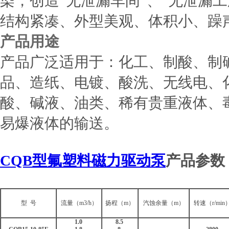
染，创造“无泄漏车间”、“无泄漏
结构紧凑、外型美观、体积小、躁
产品用途
产品广泛适用于：化工、制酸、制
品、造纸、电镀、酸洗、无线电、
酸、碱液、油类、稀有贵重液体、
易爆液体的输送。
CQB型氟塑料磁力驱动泵
产品参数
型 号
流量（m3/h）
扬程（m）
汽蚀余量（m）
转速（r/min
1.0
8.5