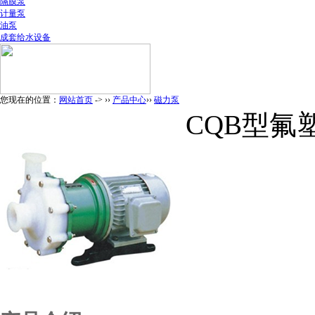
隔膜泵
计量泵
油泵
成套给水设备
您现在的位置：
网站首页
-> ››
产品中心
››
磁力泵
CQB型氟