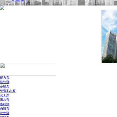
磁力泵
排污泵
多级泵
管道离心泵
化工泵
潜水泵
螺杆泵
自吸泵
深井泵