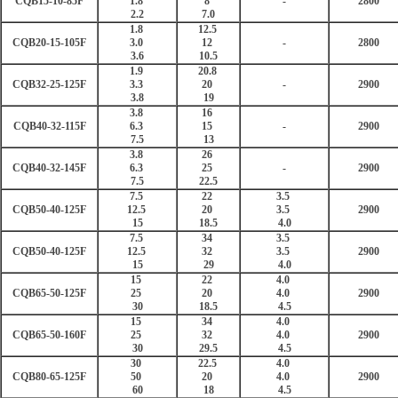
CQB15-10-85F
1.8
8
-
2800
2.2
7.0
1.8
12.5
CQB20-15-105F
3.0
12
-
2800
3.6
10.5
1.9
20.8
CQB32-25-125F
3.3
20
-
2900
3.8
19
3.8
16
CQB40-32-115F
6.3
15
-
2900
7.5
13
3.8
26
CQB40-32-145F
6.3
25
-
2900
7.5
22.5
7.5
22
3.5
CQB50-40-125F
12.5
20
3.5
2900
15
18.5
4.0
7.5
34
3.5
CQB50-40-125F
12.5
32
3.5
2900
15
29
4.0
15
22
4.0
CQB65-50-125F
25
20
4.0
2900
30
18.5
4.5
15
34
4.0
CQB65-50-160F
25
32
4.0
2900
30
29.5
4.5
30
22.5
4.0
CQB80-65-125F
50
20
4.0
2900
60
18
4.5